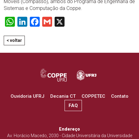
Móveis (Compasso), ambos do Programa de Engenharia de
Sistemas e Computação da Coppe.
WhatsApp
LinkedIn
Facebook
Gmail
X
< voltar
Ouvidoria UFRJ
Decania CT
COPPETEC
Contato
FAQ
Endereço
Av. Horácio Macedo, 2030 - Cidade Universitária da Universidade