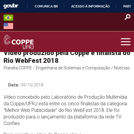
Skip
COMUNICA BR
ACESSO À INFORMAÇÃO
PARTI
to
IR
content
PARA
O
CONTEÚDO
Vídeo produzido pela Coppe é finalista do
COPPE – UFRJ
Rio WebFest 2018
Planeta COPPE
/ Engenharia de Sistemas e Computação
/ Notícias
Data:
04/10/2018
Vídeo concebido pelo Laboratório de Produção Multimídia
da Coppe/UFRJ está entre os cinco finalistas da categoria
“Melhor Web Publicidade” do Rio WebFest 2018. Ele foi
produzido para o lançamento da plataforma da rede TV
Confies.