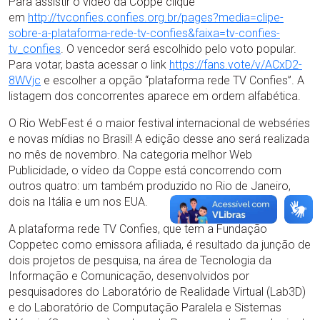
Para assistir o vídeo da Coppe clique
em
http://tvconfies.confies.org.br/pages?media=clipe-
sobre-a-plataforma-rede-tv-confies&faixa=tv-confies-
tv_confies
. O vencedor será escolhido pelo voto popular.
Para votar, basta acessar o link
https://fans.vote/v/ACxD2-
8WVjc
e escolher a opção “plataforma rede TV Confies”. A
listagem dos concorrentes aparece em ordem alfabética.
O Rio WebFest é o maior festival internacional de webséries
e novas mídias no Brasil! A edição desse ano será realizada
no mês de novembro. Na categoria melhor Web
Publicidade, o vídeo da Coppe está concorrendo com
outros quatro: um também produzido no Rio de Janeiro,
dois na Itália e um nos EUA.
A plataforma rede TV Confies, que tem a Fundação
Coppetec como emissora afiliada, é resultado da junção de
dois projetos de pesquisa, na área de Tecnologia da
Informação e Comunicação, desenvolvidos por
pesquisadores do Laboratório de Realidade Virtual (Lab3D)
e do Laboratório de Computação Paralela e Sistemas