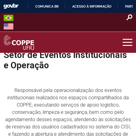
Skip
COMUNICA BR
ACESSO À INFORMAÇÃO
PARTI
to
IR
content
PARA
O
CONTEÚDO
Setor de Eventos Institucionais
COPPE – UFRJ
e Operação
Responsável pela operacionalização dos eventos
institucionais realizados nos espaços compartilhados da
COPPE, executando serviços de apoio logístico,
conservação, limpeza e segurança, bem como pelo
agendamento desses espaços, atendendo às solicitações
de reservas dos usuários cadastrados no sistema do CISI,
e fazendo a abertura e atendimento das solicitações de