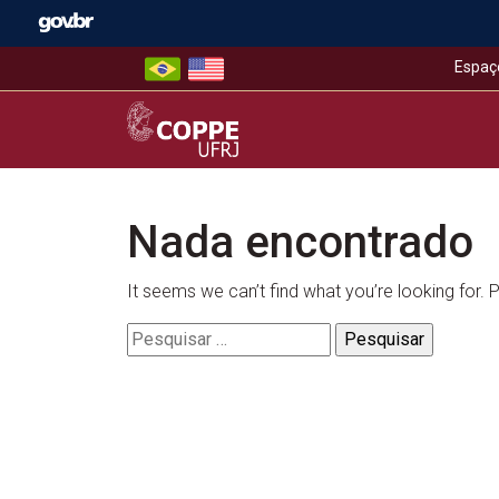
Skip
to
content
Espaç
COPPE – UFRJ
Nada encontrado
It seems we can’t find what you’re looking for.
Pesquisar
por: