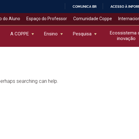
COMUNICA BR
ACESSO À INFO
IR
o do Aluno
Espaço do Professor
Comunidade Coppe
Internacio
PARA
O
Ecossistema 
A COPPE
Ensino
Pesquisa
inovação
CONTEÚDO
 Perhaps searching can help.