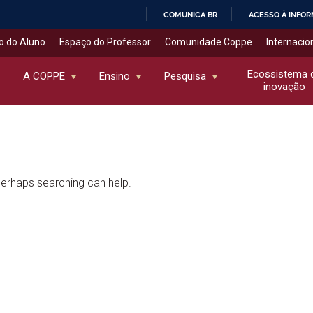
COMUNICA BR
ACESSO À INFO
IR
o do Aluno
Espaço do Professor
Comunidade Coppe
Internacio
PARA
O
Ecossistema 
A COPPE
Ensino
Pesquisa
inovação
CONTEÚDO
 Perhaps searching can help.