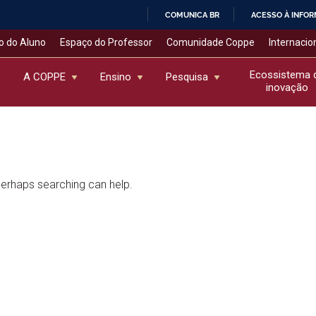
COMUNICA BR
ACESSO À INFO
IR
o do Aluno
Espaço do Professor
Comunidade Coppe
Internacio
PARA
O
Ecossistema 
A COPPE
Ensino
Pesquisa
inovação
CONTEÚDO
 Perhaps searching can help.