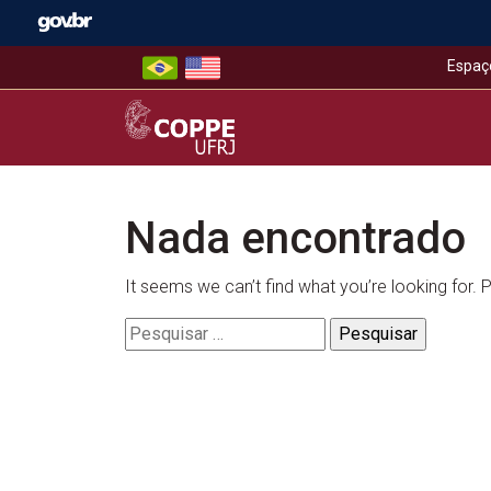
Skip
to
content
Espaç
COPPE – UFRJ
Nada encontrado
It seems we can’t find what you’re looking for.
Pesquisar
por: