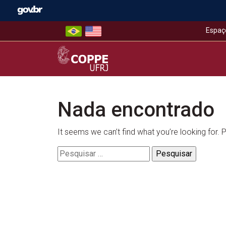
Skip
to
content
Espaç
COPPE – UFRJ
Nada encontrado
It seems we can’t find what you’re looking for.
Pesquisar
por: