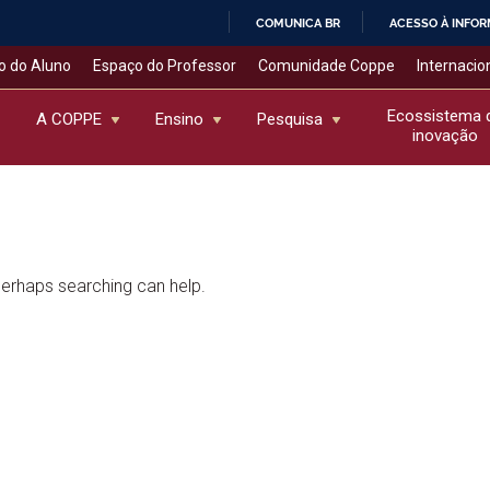
COMUNICA BR
ACESSO À INFO
IR
o do Aluno
Espaço do Professor
Comunidade Coppe
Internacio
PARA
O
Ecossistema 
A COPPE
Ensino
Pesquisa
inovação
CONTEÚDO
 Perhaps searching can help.