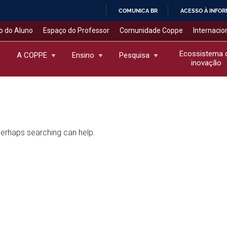
COMUNICA BR
ACESSO À INFO
IR
o do Aluno
Espaço do Professor
Comunidade Coppe
Internacio
PARA
O
Ecossistema 
A COPPE
Ensino
Pesquisa
inovação
CONTEÚDO
 Perhaps searching can help.