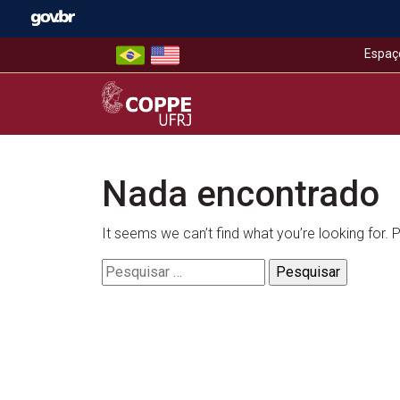
Skip
to
content
Espaç
COPPE – UFRJ
Nada encontrado
It seems we can’t find what you’re looking for.
Pesquisar
por: