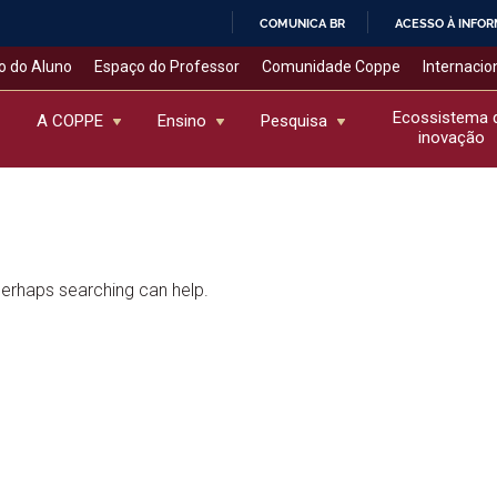
COMUNICA BR
ACESSO À INFO
IR
o do Aluno
Espaço do Professor
Comunidade Coppe
Internacio
PARA
O
Ecossistema 
A COPPE
Ensino
Pesquisa
inovação
CONTEÚDO
 Perhaps searching can help.