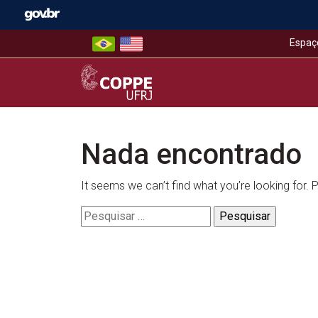
Skip
to
content
Espaç
COPPE – UFRJ
Nada encontrado
It seems we can’t find what you’re looking for.
Pesquisar
por: