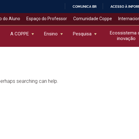
COMUNICA BR
ACESSO À INFO
IR
o do Aluno
Espaço do Professor
Comunidade Coppe
Internacio
PARA
O
Ecossistema 
A COPPE
Ensino
Pesquisa
inovação
CONTEÚDO
 Perhaps searching can help.