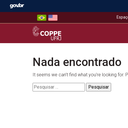
Skip
to
content
Espaç
COPPE – UFRJ
Nada encontrado
It seems we can’t find what you’re looking for.
Pesquisar
por: