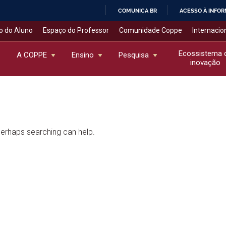
COMUNICA BR
ACESSO À INFO
IR
o do Aluno
Espaço do Professor
Comunidade Coppe
Internacio
PARA
O
Ecossistema 
A COPPE
Ensino
Pesquisa
inovação
CONTEÚDO
 Perhaps searching can help.