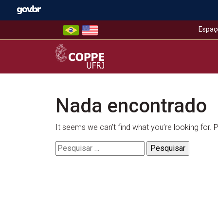
Skip
to
content
Espaç
COPPE – UFRJ
Nada encontrado
It seems we can’t find what you’re looking for.
Pesquisar
por: