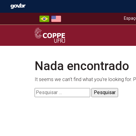
Skip
to
content
Espaç
COPPE – UFRJ
Nada encontrado
It seems we can’t find what you’re looking for.
Pesquisar
por: