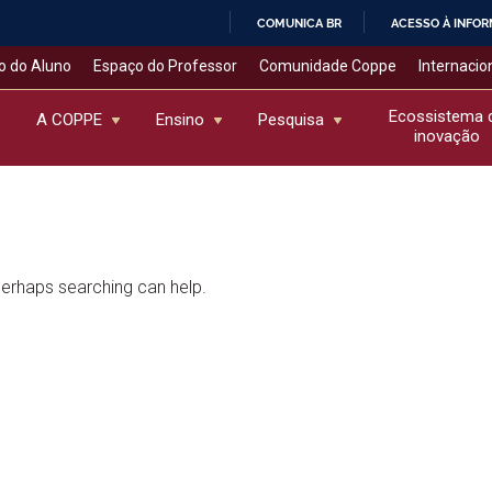
COMUNICA BR
ACESSO À INFO
IR
o do Aluno
Espaço do Professor
Comunidade Coppe
Internacio
PARA
O
Ecossistema 
A COPPE
Ensino
Pesquisa
inovação
CONTEÚDO
 Perhaps searching can help.