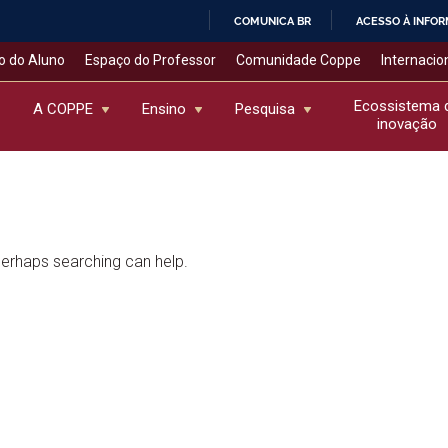
COMUNICA BR
ACESSO À INFO
IR
o do Aluno
Espaço do Professor
Comunidade Coppe
Internacio
PARA
O
Ecossistema 
A COPPE
Ensino
Pesquisa
inovação
CONTEÚDO
 Perhaps searching can help.