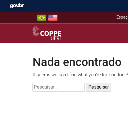
Skip
to
content
Espaç
COPPE – UFRJ
Nada encontrado
It seems we can’t find what you’re looking for.
Pesquisar
por: