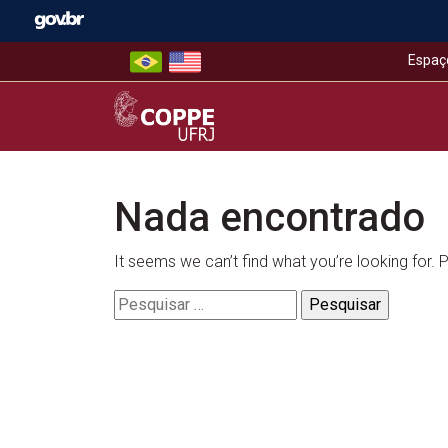
Skip
to
content
Espaç
COPPE – UFRJ
Nada encontrado
It seems we can’t find what you’re looking for.
Pesquisar
por: