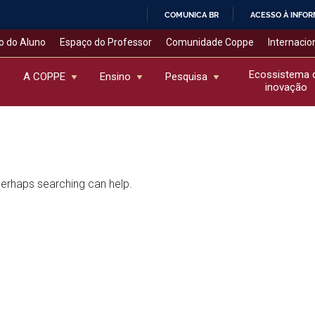
COMUNICA BR
ACESSO À INFO
IR
o do Aluno
Espaço do Professor
Comunidade Coppe
Internacio
PARA
O
Ecossistema 
A COPPE
Ensino
Pesquisa
inovação
CONTEÚDO
 Perhaps searching can help.