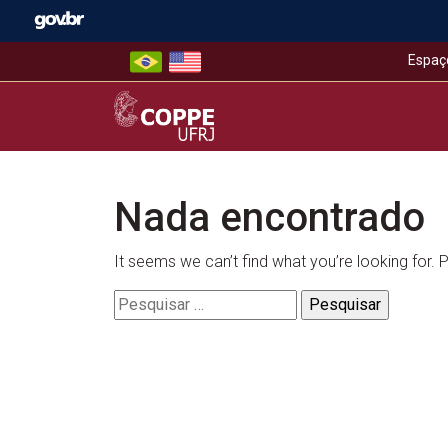
Skip
to
content
Espaç
COPPE – UFRJ
Nada encontrado
It seems we can’t find what you’re looking for.
Pesquisar
por: