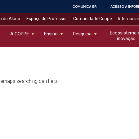
COMUNICA BR
ACESSO À INFO
IR
o do Aluno
Espaço do Professor
Comunidade Coppe
Internacio
PARA
O
Ecossistema 
A COPPE
Ensino
Pesquisa
inovação
CONTEÚDO
 Perhaps searching can help.