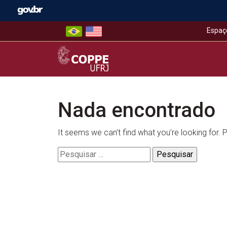
Skip
to
content
Espaç
COPPE – UFRJ
Nada encontrado
It seems we can’t find what you’re looking for.
Pesquisar
por: