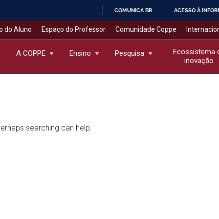
COMUNICA BR
ACESSO À INFO
IR
o do Aluno
Espaço do Professor
Comunidade Coppe
Internacio
PARA
O
Ecossistema 
A COPPE
Ensino
Pesquisa
inovação
CONTEÚDO
 Perhaps searching can help.