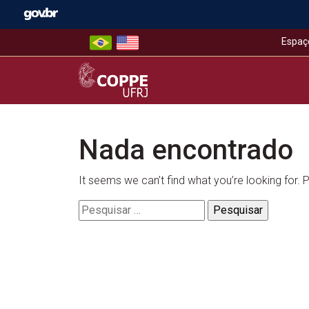
Skip
to
content
Espaç
COPPE – UFRJ
Nada encontrado
It seems we can’t find what you’re looking for.
Pesquisar
por: