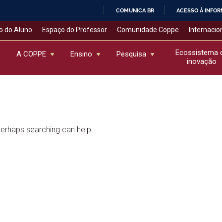
COMUNICA BR
ACESSO À INFO
IR
o do Aluno
Espaço do Professor
Comunidade Coppe
Internacio
PARA
O
Ecossistema 
A COPPE
Ensino
Pesquisa
inovação
CONTEÚDO
 Perhaps searching can help.