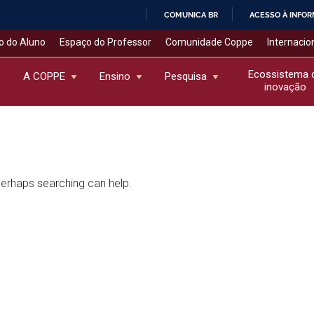
COMUNICA BR
ACESSO À INFO
IR
o do Aluno
Espaço do Professor
Comunidade Coppe
Internacio
PARA
O
Ecossistema 
A COPPE
Ensino
Pesquisa
inovação
CONTEÚDO
 Perhaps searching can help.