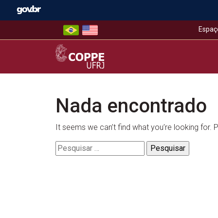
Skip
to
content
Espaç
COPPE – UFRJ
Nada encontrado
It seems we can’t find what you’re looking for.
Pesquisar
por: