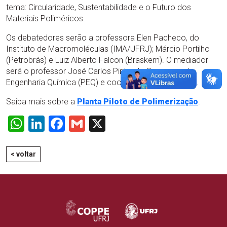
tema: Circularidade, Sustentabilidade e o Futuro dos
Materiais Poliméricos.
Os debatedores serão a professora Elen Pacheco, do
Instituto de Macromoléculas (IMA/UFRJ); Márcio Portilho
(Petrobrás) e Luiz Alberto Falcon (Braskem). O mediador
será o professor José Carlos Pinto, do Programa de
Engenharia Química (PEQ) e coordenador do Engepol.
Saiba mais sobre a
Planta Piloto de Polime
rização
.
WhatsApp
LinkedIn
Facebook
Gmail
X
< voltar