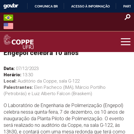
Skip
COMUNICA BR
ACESSO À INFORMAÇÃO
PARTI
to
IR
content
PARA
O
CONTEÚDO
Engepol celebra 10 anos
COPPE – UFRJ
Data:
07/12/2023
Horário:
13:30
Local:
Auditório da Coppe, sala G-122
Palestrantes:
Elen Pacheco (IMA); Márcio Portilho
(Petrobrás) e Luiz Alberto Falcon (Braskem)
O Laboratório de Engenharia de Polimerização (Engepol)
celebra nessa quinta-feira, 7 de dezembro, os 10 anos de
inauguração da Planta Piloto de Polimerização. O evento
será realizado no auditório da Coppe, na sala G-122, às
13h30, e contará com uma mesa redonda que terá como