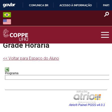
Skip
COMUNICA BR
ACESSO À INFORMAÇÃO
PARTI
to
IR
content
PARA
O
CONTEÚDO
Grade Horária
COPPE – UFRJ
<< Voltar para Espaço do Aluno