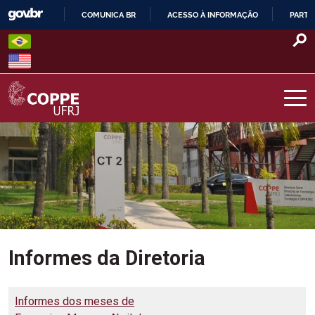
Skip
COMUNICA BR
ACESSO À INFORMAÇÃO
PARTI
to
IR
content
PARA
O
CONTEÚDO
COPPE – UFRJ
Informes da Diretoria
Informes dos meses de