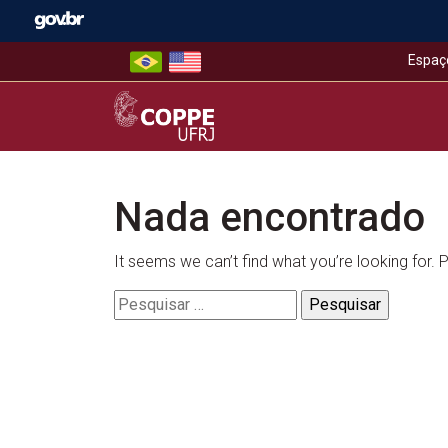
Skip
to
content
Espaç
COPPE – UFRJ
Nada encontrado
It seems we can’t find what you’re looking for.
Pesquisar
por: