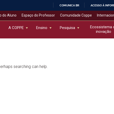
COMUNICA BR
ACESSO À INFO
IR
o do Aluno
Espaço do Professor
Comunidade Coppe
Internacio
PARA
O
Ecossistema 
A COPPE
Ensino
Pesquisa
inovação
CONTEÚDO
 Perhaps searching can help.