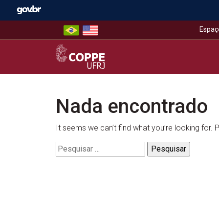
Skip
to
content
Espaç
COPPE – UFRJ
Nada encontrado
It seems we can’t find what you’re looking for.
Pesquisar
por: