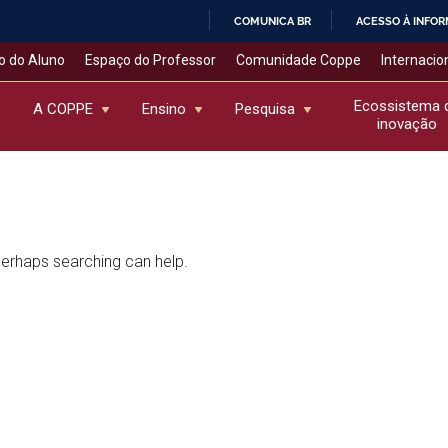
COMUNICA BR
ACESSO À INFO
IR
o do Aluno
Espaço do Professor
Comunidade Coppe
Internacio
PARA
O
Ecossistema 
A COPPE
Ensino
Pesquisa
inovação
CONTEÚDO
 Perhaps searching can help.