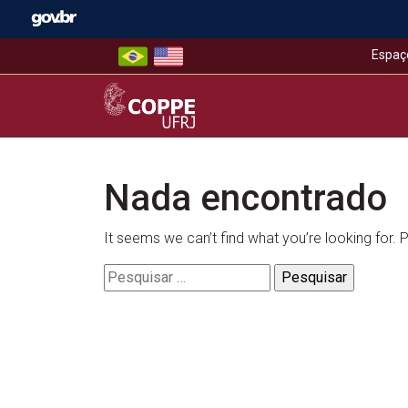
Skip
to
content
Espaç
COPPE – UFRJ
Nada encontrado
It seems we can’t find what you’re looking for.
Pesquisar
por: