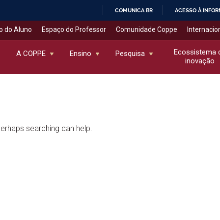
COMUNICA BR
ACESSO À INFO
IR
o do Aluno
Espaço do Professor
Comunidade Coppe
Internacio
PARA
O
Ecossistema 
A COPPE
Ensino
Pesquisa
inovação
CONTEÚDO
 Perhaps searching can help.