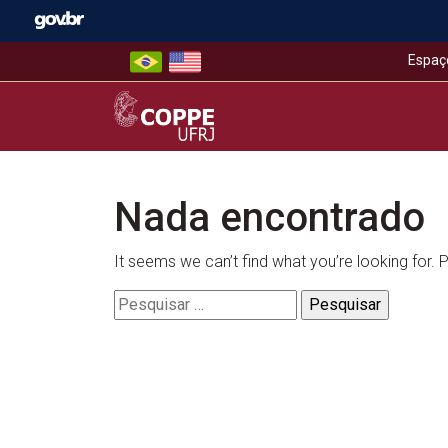
Skip
to
content
Espaç
COPPE – UFRJ
Nada encontrado
It seems we can’t find what you’re looking for.
Pesquisar
por: