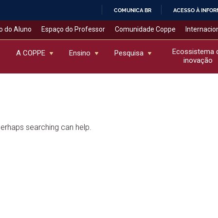
COMUNICA BR
ACESSO À INFO
IR
o do Aluno
Espaço do Professor
Comunidade Coppe
Internacio
PARA
O
Ecossistema 
A COPPE
Ensino
Pesquisa
inovação
CONTEÚDO
 Perhaps searching can help.