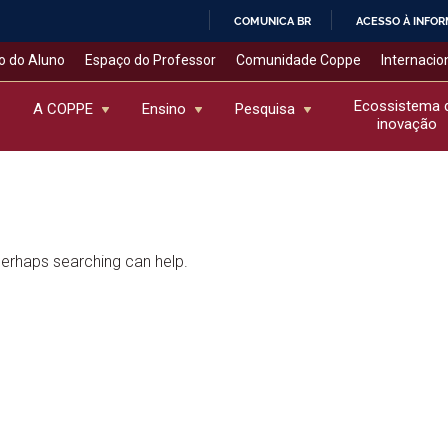
COMUNICA BR
ACESSO À INFO
IR
o do Aluno
Espaço do Professor
Comunidade Coppe
Internacio
PARA
O
Ecossistema 
A COPPE
Ensino
Pesquisa
inovação
CONTEÚDO
 Perhaps searching can help.