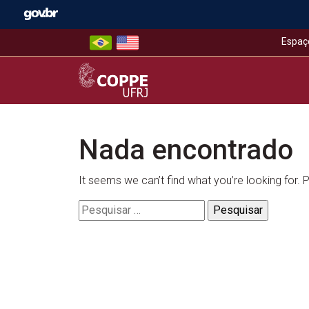
Skip
to
content
Espaç
COPPE – UFRJ
Nada encontrado
It seems we can’t find what you’re looking for.
Pesquisar
por: