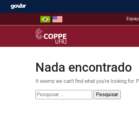
Skip
to
content
Espaç
COPPE – UFRJ
Nada encontrado
It seems we can’t find what you’re looking for.
Pesquisar
por: