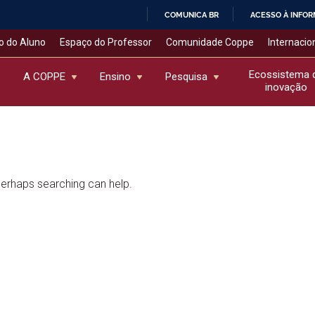
COMUNICA BR
ACESSO À INFO
IR
o do Aluno
Espaço do Professor
Comunidade Coppe
Internacio
PARA
O
Ecossistema 
A COPPE
Ensino
Pesquisa
inovação
CONTEÚDO
 Perhaps searching can help.