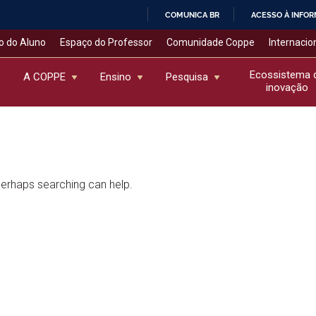
COMUNICA BR
ACESSO À INFO
IR
o do Aluno
Espaço do Professor
Comunidade Coppe
Internacio
PARA
O
Ecossistema 
A COPPE
Ensino
Pesquisa
inovação
CONTEÚDO
 Perhaps searching can help.