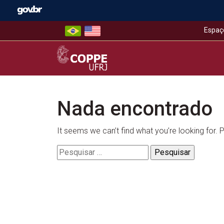
Skip
to
content
Espaç
COPPE – UFRJ
Nada encontrado
It seems we can’t find what you’re looking for.
Pesquisar
por: