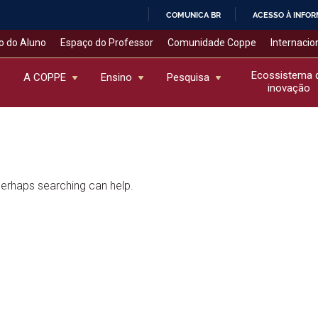
COMUNICA BR
ACESSO À INFO
IR
o do Aluno
Espaço do Professor
Comunidade Coppe
Internacio
PARA
O
Ecossistema 
A COPPE
Ensino
Pesquisa
inovação
CONTEÚDO
 Perhaps searching can help.