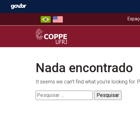
Skip
to
content
Espaç
COPPE – UFRJ
Nada encontrado
It seems we can’t find what you’re looking for.
Pesquisar
por: