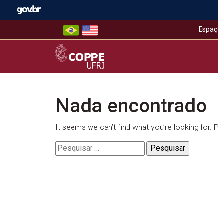
Skip
to
content
Espaç
COPPE – UFRJ
Nada encontrado
It seems we can’t find what you’re looking for.
Pesquisar
por: