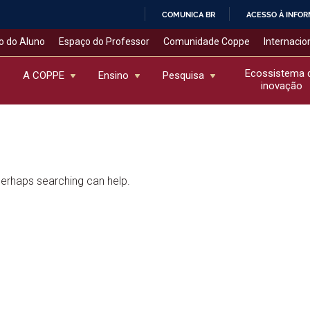
COMUNICA BR
ACESSO À INFO
IR
o do Aluno
Espaço do Professor
Comunidade Coppe
Internacio
PARA
O
Ecossistema 
A COPPE
Ensino
Pesquisa
inovação
CONTEÚDO
 Perhaps searching can help.