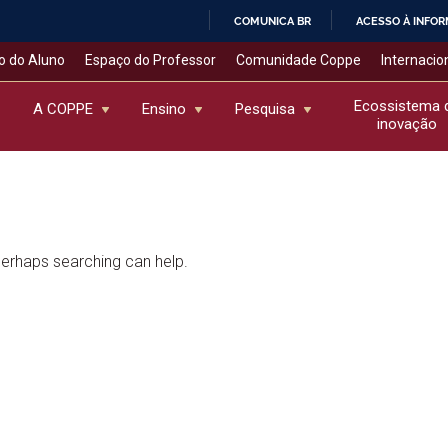
COMUNICA BR
ACESSO À INFO
IR
o do Aluno
Espaço do Professor
Comunidade Coppe
Internacio
PARA
O
Ecossistema 
A COPPE
Ensino
Pesquisa
inovação
CONTEÚDO
 Perhaps searching can help.