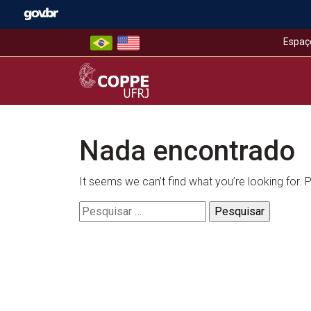
Skip
to
content
Espaç
COPPE – UFRJ
Nada encontrado
It seems we can’t find what you’re looking for.
Pesquisar
por: