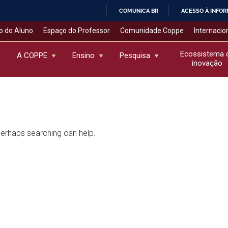
COMUNICA BR
ACESSO À INFO
IR
o do Aluno
Espaço do Professor
Comunidade Coppe
Internacio
PARA
O
Ecossistema 
A COPPE
Ensino
Pesquisa
inovação
CONTEÚDO
 Perhaps searching can help.