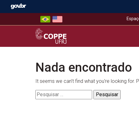
Skip
to
content
Espaç
COPPE – UFRJ
Nada encontrado
It seems we can’t find what you’re looking for.
Pesquisar
por: