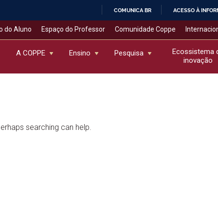
COMUNICA BR
ACESSO À INFO
IR
o do Aluno
Espaço do Professor
Comunidade Coppe
Internacio
PARA
O
Ecossistema 
A COPPE
Ensino
Pesquisa
inovação
CONTEÚDO
 Perhaps searching can help.