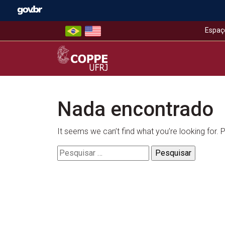
Skip
to
content
Espaç
COPPE – UFRJ
Nada encontrado
It seems we can’t find what you’re looking for.
Pesquisar
por: