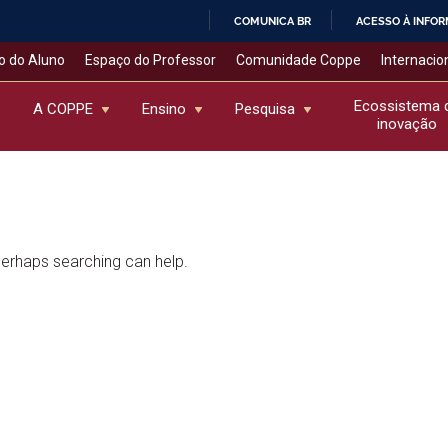
COMUNICA BR
ACESSO À INFO
IR
o do Aluno
Espaço do Professor
Comunidade Coppe
Internacio
PARA
O
Ecossistema 
A COPPE
Ensino
Pesquisa
inovação
CONTEÚDO
 Perhaps searching can help.