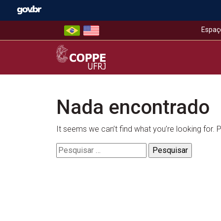
Skip
to
content
Espaç
COPPE – UFRJ
Nada encontrado
It seems we can’t find what you’re looking for.
Pesquisar
por: