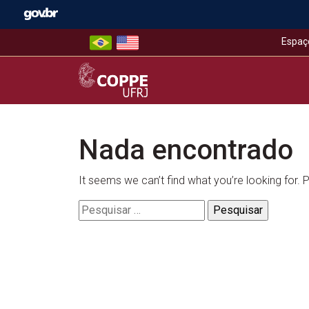
Skip
to
content
Espaç
COPPE – UFRJ
Nada encontrado
It seems we can’t find what you’re looking for.
Pesquisar
por: