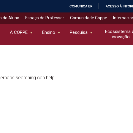
COMUNICA BR
ACESSO À INFO
IR
o do Aluno
Espaço do Professor
Comunidade Coppe
Internacio
PARA
O
Ecossistema 
A COPPE
Ensino
Pesquisa
inovação
CONTEÚDO
 Perhaps searching can help.