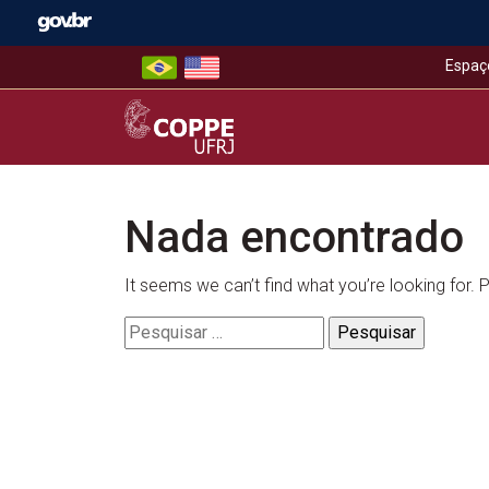
Skip
to
content
Espaç
COPPE – UFRJ
Nada encontrado
It seems we can’t find what you’re looking for.
Pesquisar
por: