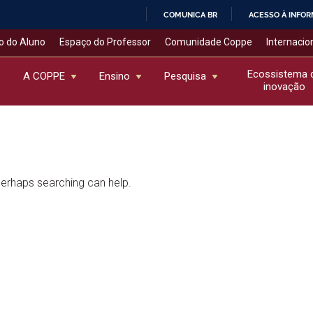
COMUNICA BR
ACESSO À INFO
IR
o do Aluno
Espaço do Professor
Comunidade Coppe
Internacio
PARA
O
Ecossistema 
A COPPE
Ensino
Pesquisa
inovação
CONTEÚDO
 Perhaps searching can help.