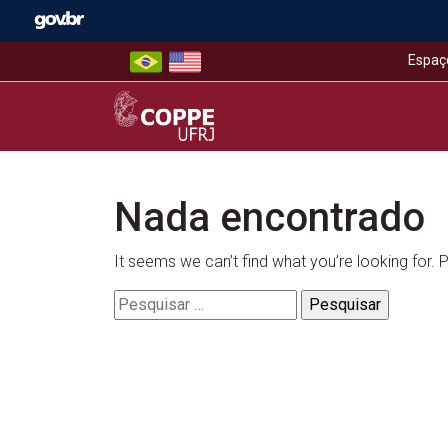
Skip
to
content
Espaç
COPPE – UFRJ
Nada encontrado
It seems we can’t find what you’re looking for.
Pesquisar
por: