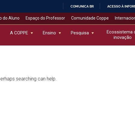
COMUNICA BR
ACESSO À INFO
IR
o do Aluno
Espaço do Professor
Comunidade Coppe
Internacio
PARA
O
Ecossistema 
A COPPE
Ensino
Pesquisa
inovação
CONTEÚDO
 Perhaps searching can help.