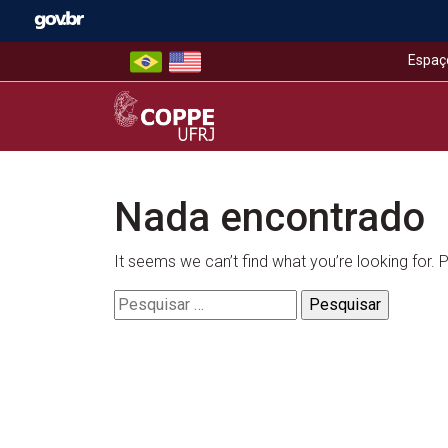
Skip
to
content
Espaç
COPPE – UFRJ
Nada encontrado
It seems we can’t find what you’re looking for.
Pesquisar
por: