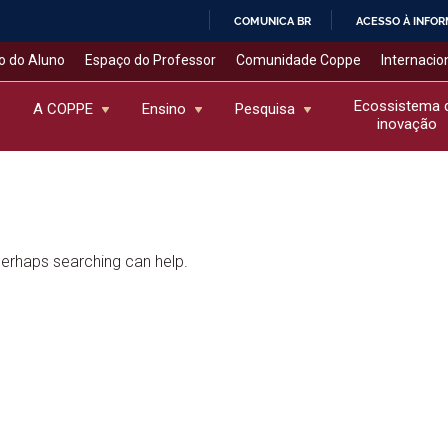
COMUNICA BR
ACESSO À INFO
IR
o do Aluno
Espaço do Professor
Comunidade Coppe
Internacio
PARA
O
Ecossistema 
A COPPE
Ensino
Pesquisa
inovação
CONTEÚDO
 Perhaps searching can help.