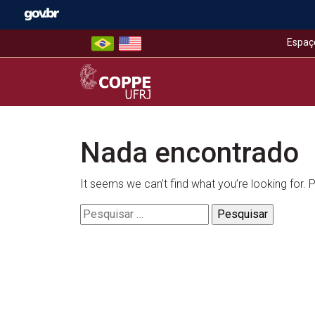
Skip
to
content
Espaç
COPPE – UFRJ
Nada encontrado
It seems we can’t find what you’re looking for.
Pesquisar
por: