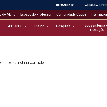
COMUNICA BR
ACESSO À INFO
IR
o do Aluno
Espaço do Professor
Comunidade Coppe
Internacio
PARA
O
Ecossistema 
A COPPE
Ensino
Pesquisa
inovação
CONTEÚDO
 Perhaps searching can help.