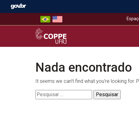
Skip
to
content
Espaç
COPPE – UFRJ
Nada encontrado
It seems we can’t find what you’re looking for.
Pesquisar
por: