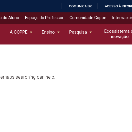
COMUNICA BR
ACESSO À INFO
IR
o do Aluno
Espaço do Professor
Comunidade Coppe
Internacio
PARA
O
Ecossistema 
A COPPE
Ensino
Pesquisa
inovação
CONTEÚDO
 Perhaps searching can help.