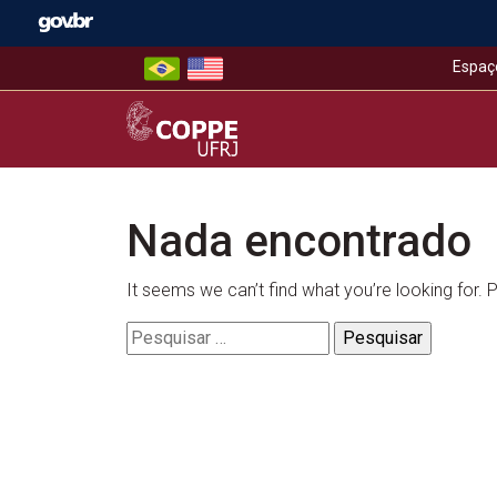
Skip
to
content
Espaç
COPPE – UFRJ
Nada encontrado
It seems we can’t find what you’re looking for.
Pesquisar
por: