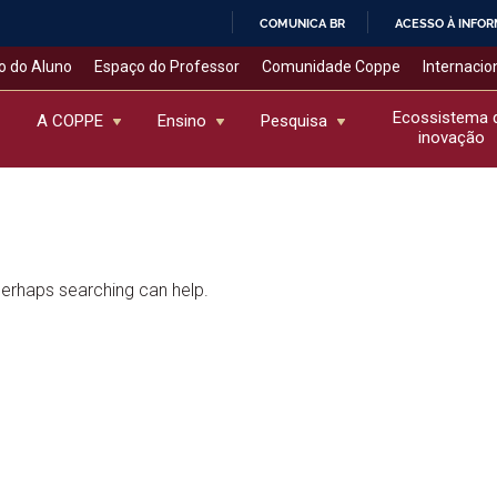
COMUNICA BR
ACESSO À INFO
IR
o do Aluno
Espaço do Professor
Comunidade Coppe
Internacio
PARA
O
Ecossistema 
A COPPE
Ensino
Pesquisa
inovação
CONTEÚDO
 Perhaps searching can help.