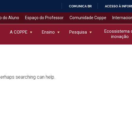
COMUNICA BR
ACESSO À INFO
IR
o do Aluno
Espaço do Professor
Comunidade Coppe
Internacio
PARA
O
Ecossistema 
A COPPE
Ensino
Pesquisa
inovação
CONTEÚDO
 Perhaps searching can help.