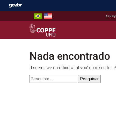
Skip
to
content
Espaç
COPPE – UFRJ
Nada encontrado
It seems we can’t find what you’re looking for.
Pesquisar
por: