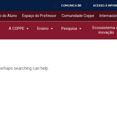
COMUNICA BR
ACESSO À INFO
IR
o do Aluno
Espaço do Professor
Comunidade Coppe
Internacio
PARA
O
Ecossistema 
A COPPE
Ensino
Pesquisa
inovação
CONTEÚDO
 Perhaps searching can help.