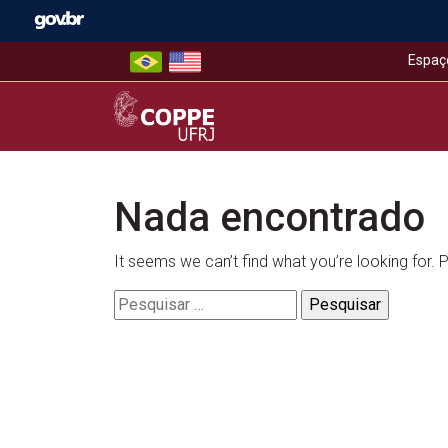
Skip
to
content
Espaç
COPPE – UFRJ
Nada encontrado
It seems we can’t find what you’re looking for.
Pesquisar
por: