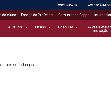
COMUNICA BR
ACESSO À INFO
IR
o do Aluno
Espaço do Professor
Comunidade Coppe
Internacio
PARA
O
Ecossistema 
A COPPE
Ensino
Pesquisa
inovação
CONTEÚDO
 Perhaps searching can help.