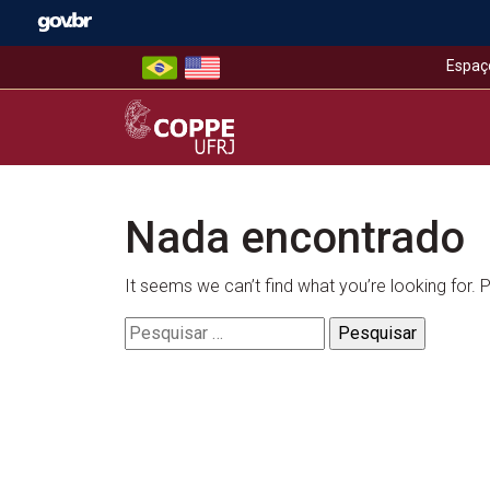
Skip
to
content
Espaç
COPPE – UFRJ
Nada encontrado
It seems we can’t find what you’re looking for.
Pesquisar
por: